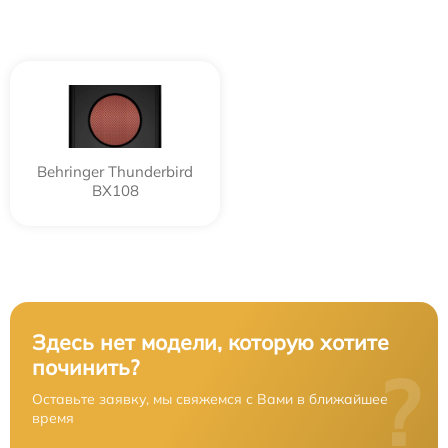
Behringer Thunderbird
BX108
Здесь нет модели, которую хотите
починить?
?
Оставьте заявку, мы свяжемся с Вами в ближайшее
время