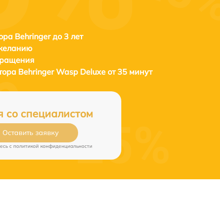
ора Behringer до 3 лет
 желанию
бращения
атора
Behringer Wasp Deluxe от 35 минут
я со специалистом
Оставить заявку
есь c
политикой конфиденциальности