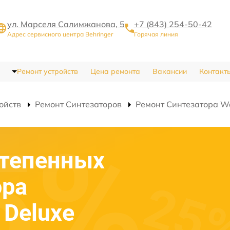
ул. Марселя Салимжанова, 5
+7 (843) 254-50-42
Адрес сервисного центра Behringer
Горячая линия
Ремонт устройств
Цена ремонта
Вакансии
Контакт
ойств
Ремонт Синтезаторов
Ремонт Синтезатора W
степенных
ора
 Deluxe