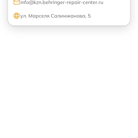
info@kzn.behringer-repair-center.ru
ул. Марселя Салимжанова, 5