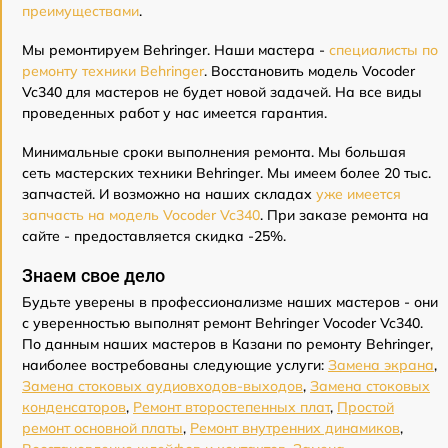
преимуществами
.
Мы ремонтируем Behringer. Наши мастера -
специалисты по
ремонту техники Behringer
. Восстановить модель Vocoder
Vc340 для мастеров не будет новой задачей. На все виды
проведенных работ у нас имеется гарантия.
Минимальные сроки выполнения ремонта. Мы большая
сеть мастерских техники Behringer. Мы имеем более 20 тыс.
запчастей. И возможно на наших складах
уже имеется
запчасть на модель Vocoder Vc340
. При заказе ремонта на
сайте - предоставляется скидка -25%.
Знаем свое дело
Будьте уверены в профессионализме наших мастеров - они
с уверенностью выполнят ремонт Behringer Vocoder Vc340.
По данным наших мастеров в Казани по ремонту Behringer,
наиболее востребованы следующие услуги:
Замена экрана
,
Замена стоковых аудиовходов-выходов
,
Замена стоковых
конденсаторов
,
Ремонт второстепенных плат
,
Простой
ремонт основной платы
,
Ремонт внутренних динамиков
,