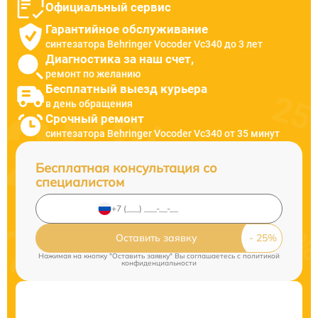
Официальный сервис
Гарантийное обслуживание
синтезатора Behringer Vocoder Vc340 до 3 лет
Диагностика за наш счет,
ремонт по желанию
Бесплатный выезд курьера
в день обращения
Срочный ремонт
синтезатора Behringer Vocoder Vc340 от 35 минут
Бесплатная консультация со
специалистом
Оставить заявку
Нажимая на кнопку "Оставить заявку" Вы соглашаетесь c
политикой
конфиденциальности