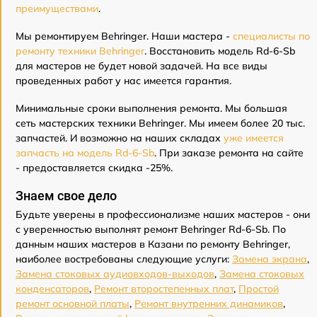
преимуществами
.
Мы ремонтируем Behringer. Наши мастера -
специалисты по
ремонту техники Behringer
. Восстановить модель Rd-6-Sb
для мастеров не будет новой задачей. На все виды
проведенных работ у нас имеется гарантия.
Минимальные сроки выполнения ремонта. Мы большая
сеть мастерских техники Behringer. Мы имеем более 20 тыс.
запчастей. И возможно на наших складах
уже имеется
запчасть на модель Rd-6-Sb
. При заказе ремонта на сайте
- предоставляется скидка -25%.
Знаем свое дело
Будьте уверены в профессионализме наших мастеров - они
с уверенностью выполнят ремонт Behringer Rd-6-Sb. По
данным наших мастеров в Казани по ремонту Behringer,
наиболее востребованы следующие услуги:
Замена экрана
,
Замена стоковых аудиовходов-выходов
,
Замена стоковых
конденсаторов
,
Ремонт второстепенных плат
,
Простой
ремонт основной платы
,
Ремонт внутренних динамиков
,