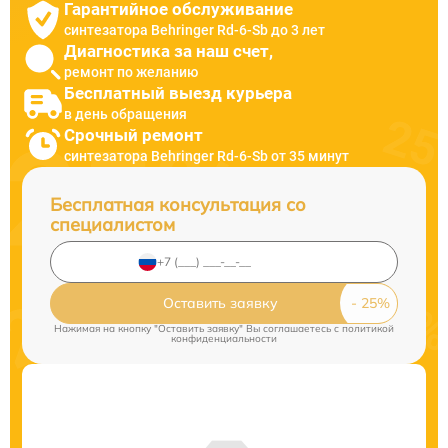
Гарантийное обслуживание
синтезатора Behringer Rd-6-Sb до 3 лет
Диагностика за наш счет,
ремонт по желанию
Бесплатный выезд курьера
в день обращения
Срочный ремонт
синтезатора Behringer Rd-6-Sb от 35 минут
Бесплатная консультация со
специалистом
Оставить заявку
Нажимая на кнопку "Оставить заявку" Вы соглашаетесь c
политикой
конфиденциальности