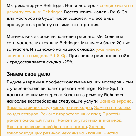
Мы ремонтируем Behringer. Наши мастера -
специалисты по
ремонту техники Behringer
. Восстановить модель Rd-6-Gp
для мастеров не будет новой задачей. На все виды
проведенных работ у нас имеется гарантия.
Минимальные сроки выполнения ремонта. Мы большая
сеть мастерских техники Behringer. Мы имеем более 20 тыс.
запчастей. И возможно на наших складах
уже имеется
запчасть на модель Rd-6-Gp
. При заказе ремонта на сайте
- предоставляется скидка -25%.
Знаем свое дело
Будьте уверены в профессионализме наших мастеров - они
с уверенностью выполнят ремонт Behringer Rd-6-Gp. По
данным наших мастеров в Казани по ремонту Behringer,
наиболее востребованы следующие услуги:
Замена экрана
,
Замена стоковых аудиовходов-выходов
,
Замена стоковых
конденсаторов
,
Ремонт второстепенных плат
,
Простой
ремонт основной платы
,
Ремонт внутренних динамиков
,
Восстановление шлейфов и контактов
,
Замена
токопроводящих резинок механизма клавиш
,
Чистка