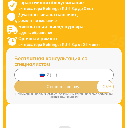
Гарантийное обслуживание
синтезатора Behringer Rd-6-Gp до 3 лет
Диагностика за наш счет,
ремонт по желанию
Бесплатный выезд курьера
в день обращения
Срочный ремонт
синтезатора Behringer Rd-6-Gp от 35 минут
Бесплатная консультация со
специалистом
Оставить заявку
Нажимая на кнопку "Оставить заявку" Вы соглашаетесь c
политикой
конфиденциальности