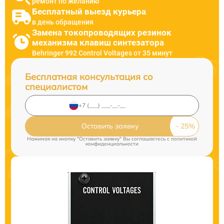
ремонт по желанию
Бесплатный выезд курьера
в день обращения
Замена токопроводящих резинок
механизма клавиш синтезатора
Behringer 992 Control Voltages от 35 минут
Бесплатная консультация со
специалистом
Оставить заявку
Нажимая на кнопку "Оставить заявку" Вы соглашаетесь c
политикой
конфиденциальности