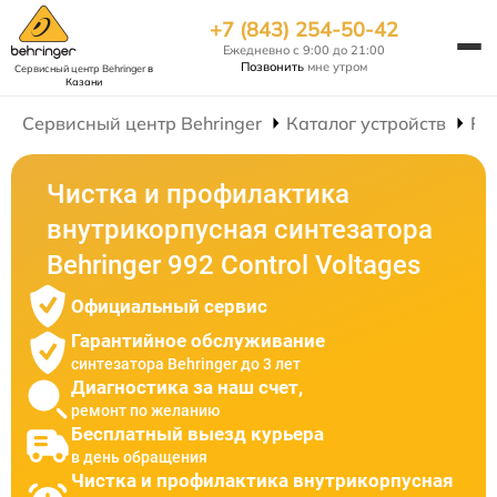
+7 (843) 254-50-42
Ежедневно с 9:00 до 21:00
Позвонить
мне утром
Сервисный центр Behringer
в
Казани
Сервисный центр Behringer
Каталог устройств
Ре
Чистка и профилактика
внутрикорпусная синтезатора
Behringer 992 Control Voltages
Официальный сервис
Гарантийное обслуживание
синтезатора Behringer до 3 лет
Диагностика за наш счет,
ремонт по желанию
Бесплатный выезд курьера
в день обращения
Чистка и профилактика внутрикорпусная