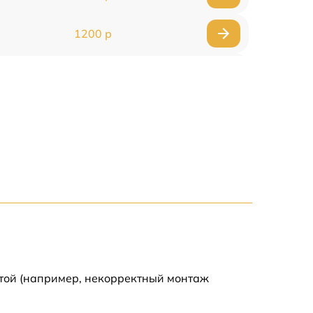
1200 р
1000 р
1500 р
1500 р
2500 р
1200 р
1000 р
отой (например, некорректный монтаж
1200 р