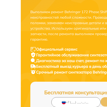
Выполняем ремонт Behringer 172 Phase Shif
неисправностей любой сложности. Проводи
поломки, заменяем неисправные детали и 
устройства. Используем оригинальные ил
запчасти, после ремонта выполняем прове
гарантию.
Официальный сервис
Гарантийное обслуживание
синтезато
Диагностика за наш счет,
ремонт по
Бесплатный выезд курьера
в день о
Срочный ремонт
синтезатора Behringe
Бесплатная консультаци