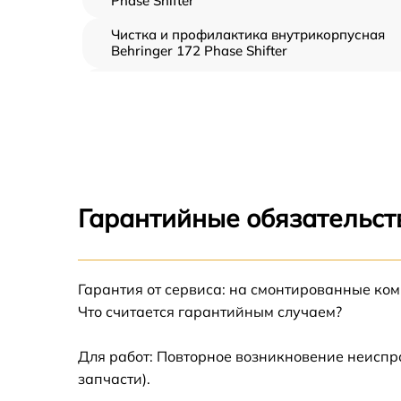
Phase Shifter
Чистка и профилактика внутрикорпусная
Behringer 172 Phase Shifter
Замена клавиш и уплотнителей Behringer
172 Phase Shifter
Ремонт клавиш Behringer 172 Phase Shifter
Ремонт механизма клавиш Behringer 172
Phase Shifter
Гарантийные обязательст
Замена стоковых аудиовходов-выходов
Behringer 172 Phase Shifter
Чистка токопроводящих резинок механизм
Гарантия от сервиса: на смонтированные ко
клавиш Behringer 172 Phase Shifter
Что считается гарантийным случаем?
Замена токопроводящих резинок механизм
клавиш Behringer 172 Phase Shifter
Для работ: Повторное возникновение неиспр
запчасти).
Восстановление шлейфов и контактов