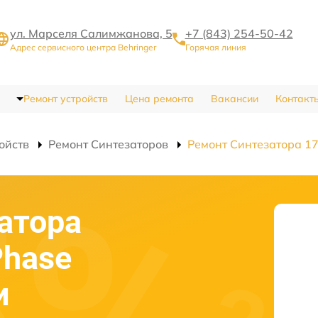
ул. Марселя Салимжанова, 5
+7 (843) 254-50-42
Адрес сервисного центра Behringer
Горячая линия
Ремонт устройств
Цена ремонта
Вакансии
Контакт
ойств
Ремонт Синтезаторов
Ремонт Синтезатора 172
атора
Phase
и