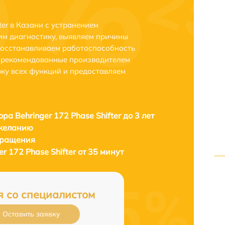
ter в Казани с устранением
м диагностику, выявляем причины
восстанавливаем работоспособность
и рекомендованные производителем
рку всех функций и предоставляем
ра Behringer 172 Phase Shifter до 3 лет
 желанию
бращения
r 172 Phase Shifter от 35 минут
я со специалистом
Оставить заявку