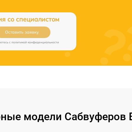
ия со специалистом
Оставить заявку
аетесь c
политикой конфиденциальности
ные модели Сабвуферов B