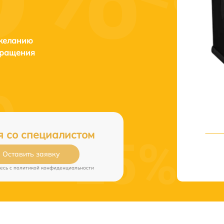
 желанию
бращения
я со специалистом
Оставить заявку
есь c
политикой конфиденциальности