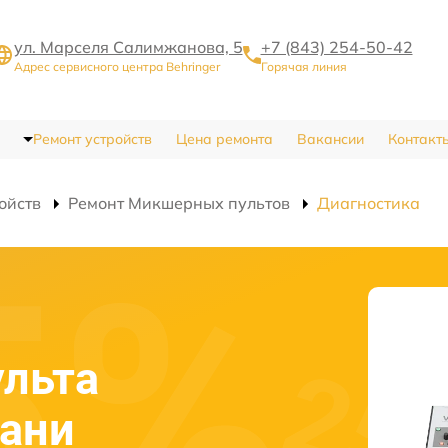
ул. Марселя Салимжанова, 5
+7 (843) 254-50-42
Адрес сервисного центра Behringer
Горячая линия
Ремонт устройств
Цена ремонта
Вакансии
Контакт
ойств
Ремонт Микшерных пультов
Диагностика
ульта
зани