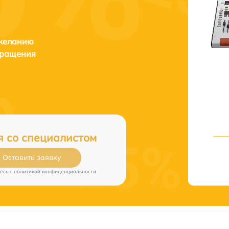
 желанию
бращения
я со специалистом
Оставить заявку
есь c
политикой конфиденциальности