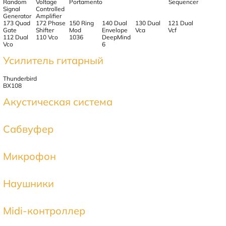
Random
Voltage
Portamento
Sequencer
Signal
Controlled
Generator
Amplifier
173 Quad
172 Phase
150 Ring
140 Dual
130 Dual
121 Dual
Gate
Shifter
Mod
Envelope
Vca
Vcf
112 Dual
110 Vco
1036
DeepMind
Vco
6
Усилитель гитарный
Thunderbird
BX108
Акустическая система
Сабвуфер
Микрофон
Наушники
Midi-контроллер