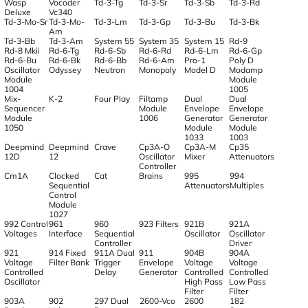
Wasp
Vocoder
Td-3-Tg
Td-3-Sr
Td-3-Sb
Td-3-Rd
Deluxe
Vc340
Td-3-Mo-Sr
Td-3-Mo-
Td-3-Lm
Td-3-Gp
Td-3-Bu
Td-3-Bk
Am
Td-3-Bb
Td-3-Am
System 55
System 35
System 15
Rd-9
Rd-8 Mkii
Rd-6-Tg
Rd-6-Sb
Rd-6-Rd
Rd-6-Lm
Rd-6-Gp
Rd-6-Bu
Rd-6-Bk
Rd-6-Bb
Rd-6-Am
Pro-1
Poly D
Oscillator
Odyssey
Neutron
Monopoly
Model D
Modamp
Module
Module
1004
1005
Mix-
K-2
Four Play
Filtamp
Dual
Dual
Sequencer
Module
Envelope
Envelope
Module
1006
Generator
Generator
1050
Module
Module
1033
1003
Deepmind
Deepmind
Crave
Cp3A-O
Cp3A-M
Cp35
12D
12
Oscillator
Mixer
Attenuators
Controller
Cm1A
Clocked
Cat
Brains
995
994
Sequential
Attenuators
Multiples
Control
Module
1027
992 Control
961
960
923 Filters
921B
921A
Voltages
Interface
Sequential
Oscillator
Oscillator
Controller
Driver
921
914 Fixed
911A Dual
911
904B
904A
Voltage
Filter Bank
Trigger
Envelope
Voltage
Voltage
Controlled
Delay
Generator
Controlled
Controlled
Oscillator
High Pass
Low Pass
Filter
Filter
903A
902
297 Dual
2600-Vco
2600
182